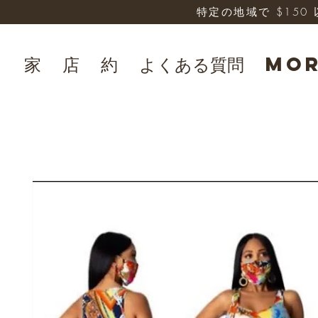
特定の地域で $15
家
店
約
よくある質問
Mo