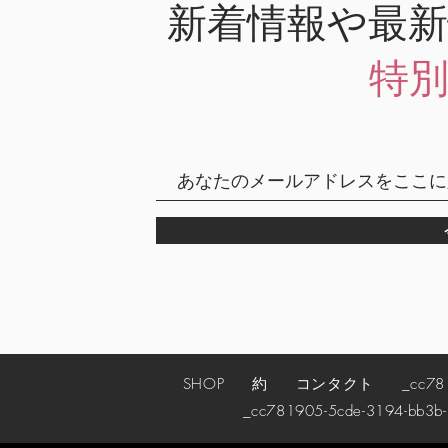
新着情報や最
特
SHOP
約
コンタクト
_cc78190
_cc781905-5cde-3194-bb3b