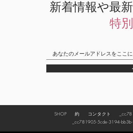
新着情報や最
特
SHOP
約
コンタクト
_cc78190
_cc781905-5cde-3194-bb3b