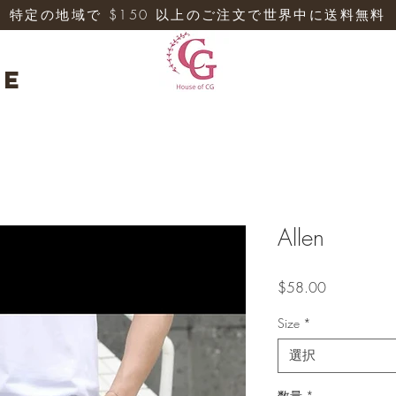
特定の地域で $150 以上のご注文で世界中に送料無料
re
Allen
価
$58.00
格
Size
*
選択
数量
*