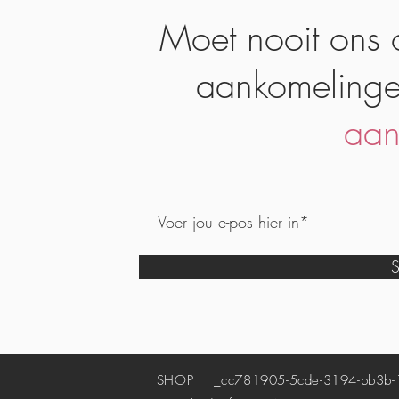
Moet nooit ons 
aankomelinge
aan
S
SHOP
_cc781905-5cde-3194-bb3b-