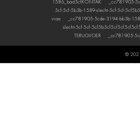
1586_bad5cf
KONTAK
_cc781905-5cde-
5cf-5cf-5b3b-1589-slecht-5cf-5cf-5cf5b
vrae
_cc781905-5cde-3194-bb3b-1589bad
slecht-5cf-5cf-5cf5b5cf5cf5cf5cf5cf
TERUGVOER
_cc781905-5cde
© 2021