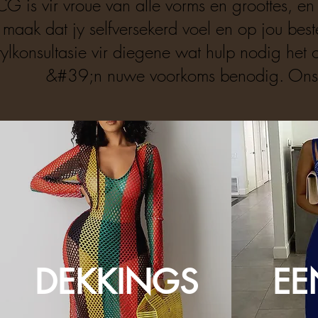
CG is vir vroue van alle vorms en groottes, en
maak dat jy selfversekerd voel en op jou bes
tylkonsultasie vir diegene wat hulp nodig het 
&#39;n nuwe voorkoms benodig. Ons i
DEKKINGS
EE