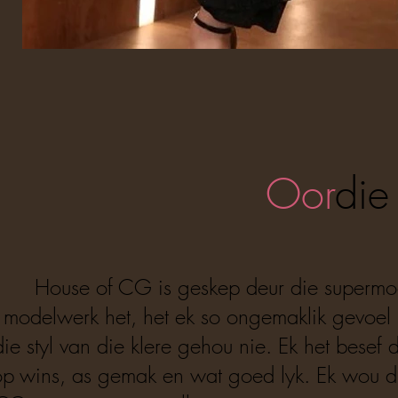
Oor
die
House of CG is geskep deur die supermo
modelwerk het, het ek so ongemaklik gevoel i
die styl van die klere gehou nie. Ek het bese
op wins, as gemak en wat goed lyk. Ek wou d