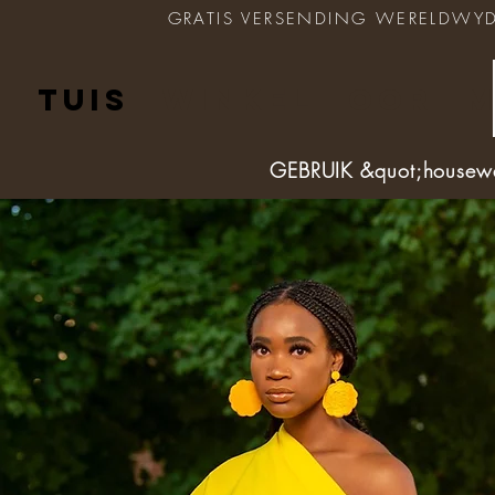
GRATIS VERSENDING WERELDWYD op
TUIS
WINKEL
OOR
M
GEBRUIK &quot;housew