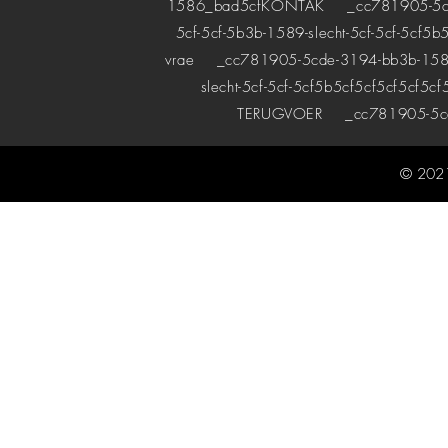
1586_bad5cf
KONTAK
_cc781905-5cde-
5cf-5cf-5b3b-1589-slecht-5cf-5cf-5cf5b
vrae
_cc781905-5cde-3194-bb3b-1589bad
slecht-5cf-5cf-5cf5b5cf5cf5cf5cf5cf
TERUGVOER
_cc781905-5cde
© 2021