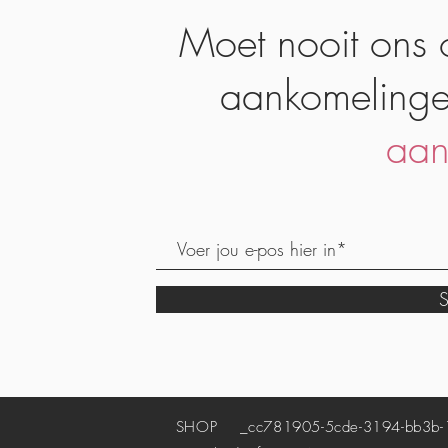
Moet nooit ons 
aankomelinge
aan
S
SHOP
_cc781905-5cde-3194-bb3b-