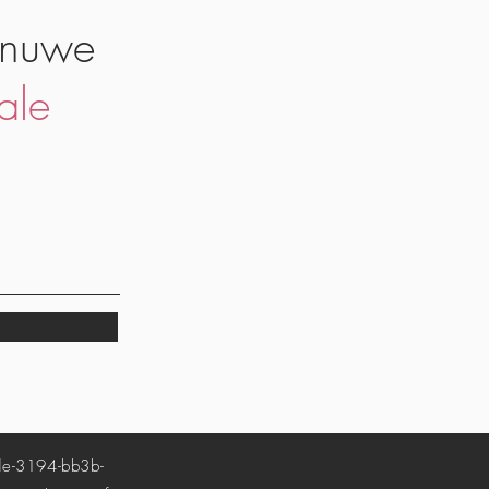
 nuwe
ale
-3194-bb3b-