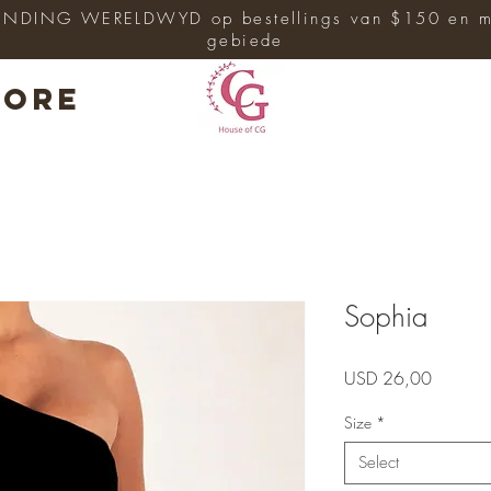
ENDING WERELDWYD op bestellings van $150 en me
gebiede
ore
Sophia
Price
USD 26,00
Size
*
Select