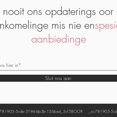
 nooit ons opdaterings oor
nkomelinge mis nie en
spesi
aanbiedinge
Sluit nou aan
81905-5cde-3194-bb3b-136bad_5cf58
OOR
_cc781905-5cde