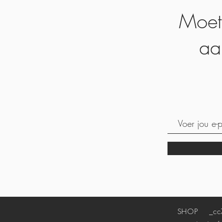
Moet
aa
SHOP
_cc7