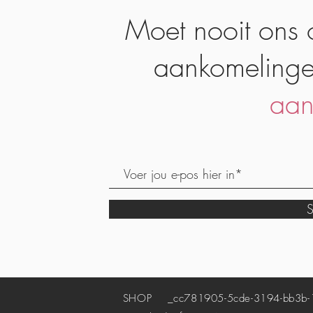
Moet nooit ons 
aankomelinge
aan
S
SHOP
_cc781905-5cde-3194-bb3b-