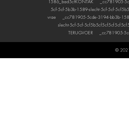
1586_bad5cf
KONTAK
_cc781905-5cde-
5cf-5cf-5b3b-1589-slecht-5cf-5cf-5cf5b
vrae
_cc781905-5cde-3194-bb3b-1589bad
slecht-5cf-5cf-5cf5b5cf5cf5cf5cf5cf
TERUGVOER
_cc781905-5cde
© 2021