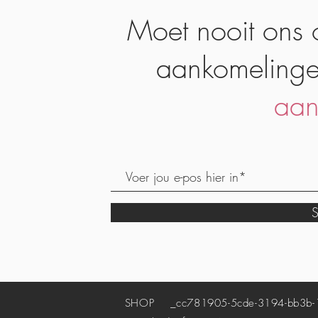
Moet nooit ons 
aankomelinge
aan
S
SHOP
_cc781905-5cde-3194-bb3b-