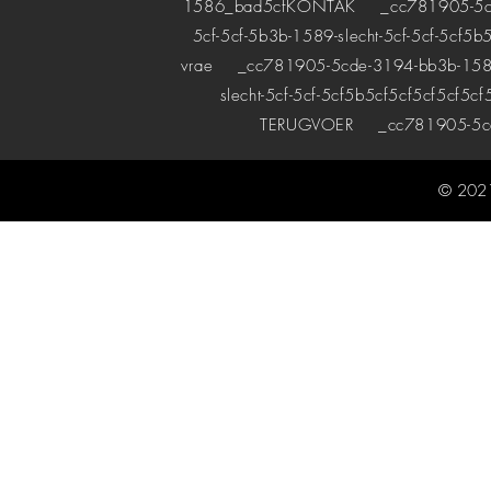
1586_bad5cf
KONTAK
_cc781905-5cde-
5cf-5cf-5b3b-1589-slecht-5cf-5cf-5cf5b
vrae
_cc781905-5cde-3194-bb3b-1589bad
slecht-5cf-5cf-5cf5b5cf5cf5cf5cf5cf
TERUGVOER
_cc781905-5cde
© 2021