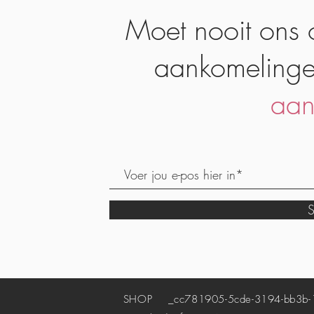
Moet nooit ons 
aankomelinge
aan
S
SHOP
_cc781905-5cde-3194-bb3b-