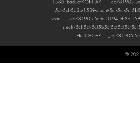
1586_bad5cf
KONTAK
_cc781905-5cde-
5cf-5cf-5b3b-1589-slecht-5cf-5cf-5cf5b
vrae
_cc781905-5cde-3194-bb3b-1589bad
slecht-5cf-5cf-5cf5b5cf5cf5cf5cf5cf
TERUGVOER
_cc781905-5cde
© 2021