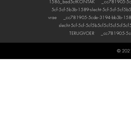
1586_bad5cf
KONTAK
_cc781905-5cde-
5cf-5cf-5b3b-1589-slecht-5cf-5cf-5cf5b
vrae
_cc781905-5cde-3194-bb3b-1589bad
slecht-5cf-5cf-5cf5b5cf5cf5cf5cf5cf
TERUGVOER
_cc781905-5cde
© 2021