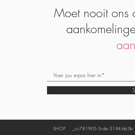
Moet nooit ons 
aankomelinge
aan
S
SHOP
_cc781905-5cde-3194-bb3b-