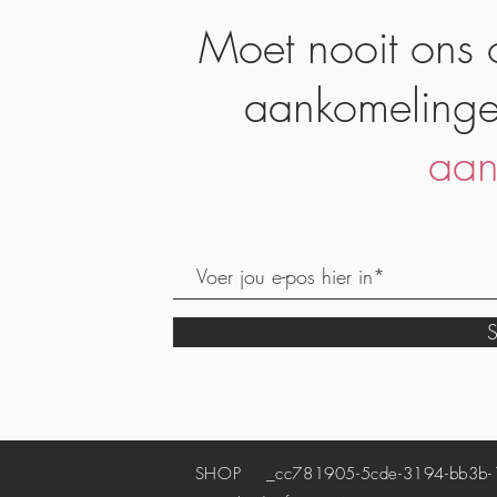
Moet nooit ons 
aankomelinge
aan
S
SHOP
_cc781905-5cde-3194-bb3b-