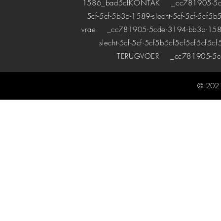
1586_bad5cf
KONTAK
_cc781905-5cde-
5cf-5cf-5b3b-1589-slecht-5cf-5cf-5cf5b
vrae
_cc781905-5cde-3194-bb3b-1589bad
slecht-5cf-5cf-5cf5b5cf5cf5cf5cf5cf
TERUGVOER
_cc781905-5cde
© 2021