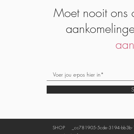
Moet nooit ons 
aankomelinge
aan
S
SHOP
_cc781905-5cde-3194-bb3b-