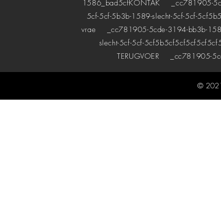
1586_bad5cf
KONTAK
_cc781905-5cde-
5cf-5cf-5b3b-1589-slecht-5cf-5cf-5cf5b
vrae
_cc781905-5cde-3194-bb3b-1589bad
slecht-5cf-5cf-5cf5b5cf5cf5cf5cf5cf
TERUGVOER
_cc781905-5cde
© 2021