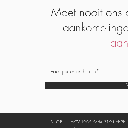
Moet nooit ons 
aankomelinge
aan
S
SHOP
_cc781905-5cde-3194-bb3b-