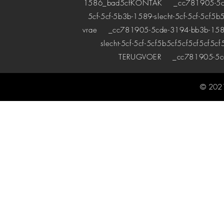
1586_bad5cf
KONTAK
_cc781905-5cde-
5cf-5cf-5b3b-1589-slecht-5cf-5cf-5cf5b
vrae
_cc781905-5cde-3194-bb3b-1589bad
slecht-5cf-5cf-5cf5b5cf5cf5cf5cf5cf
TERUGVOER
_cc781905-5cde
© 2021