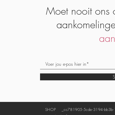
Moet nooit ons 
aankomelinge
aan
S
SHOP
_cc781905-5cde-3194-bb3b-