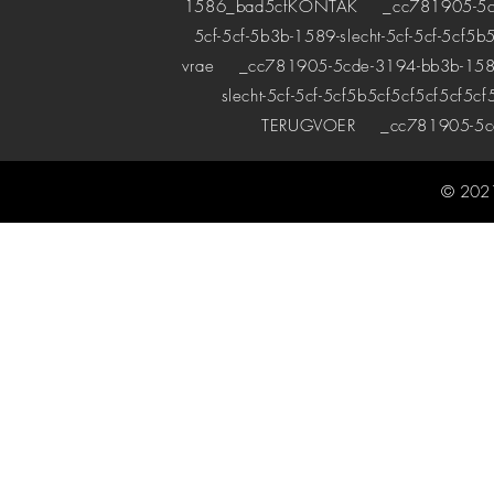
1586_bad5cf
KONTAK
_cc781905-5cde-
5cf-5cf-5b3b-1589-slecht-5cf-5cf-5cf5b
vrae
_cc781905-5cde-3194-bb3b-1589bad
slecht-5cf-5cf-5cf5b5cf5cf5cf5cf5cf
TERUGVOER
_cc781905-5cde
© 2021