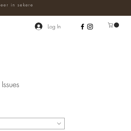
er in sekere
Log In
Issues