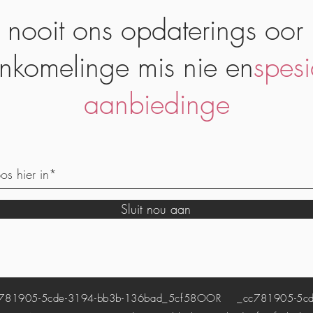
 nooit ons opdaterings oor
nkomelinge mis nie en
spesi
aanbiedinge
Sluit nou aan
81905-5cde-3194-bb3b-136bad_5cf58
OOR
_cc781905-5cde