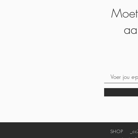
Moet
aa
SHOP
_cc7