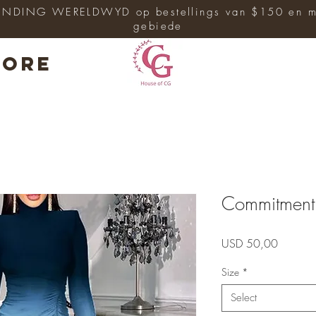
ENDING WERELDWYD op bestellings van $150 en me
gebiede
ore
Commitment 
Price
USD 50,00
Size
*
Select