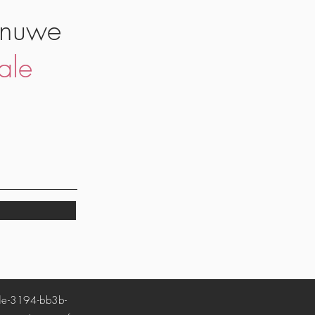
 nuwe
ale
-3194-bb3b-