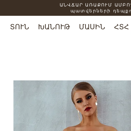
ԱՆՎՃԱՐ ԱՌԱՔՈՒՄ ԱՄԲՈՂ
պատվերների դեպքո
ՏՈՒՆ
ԽԱՆՈՒԹ
ՄԱՍԻՆ
ՀՏՀ