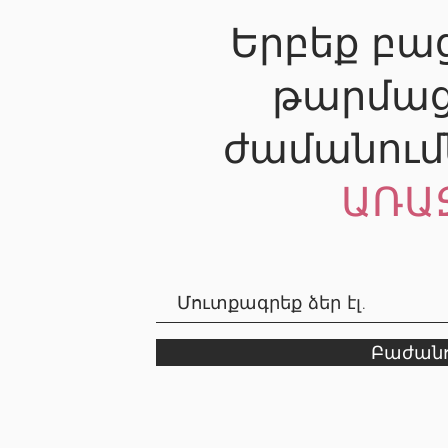
Երբեք բաց
թարմաց
ժամանում
ԱՌԱ
Բաժանո