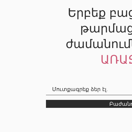
Երբեք բաց
թարմաց
ժամանում
ԱՌԱ
Բաժանո