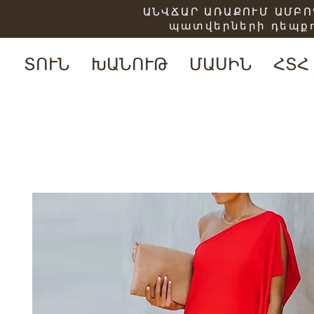
ԱՆՎՃԱՐ ԱՌԱՔՈՒՄ ԱՄԲՈՂ
պատվերների դեպքո
ՏՈՒՆ
ԽԱՆՈՒԹ
ՄԱՍԻՆ
ՀՏՀ