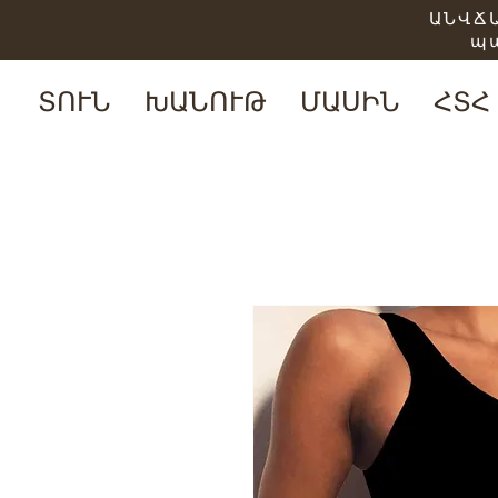
ԱՆՎՃԱ
պ
ՏՈՒՆ
ԽԱՆՈՒԹ
ՄԱՍԻՆ
ՀՏՀ