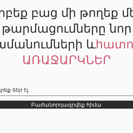
րբեք բաց մի թողեք մ
թարմացումները նոր
ամանումների և
հատո
ԱՌԱՋԱՐԿՆԵՐ
Բաժանորդագրվեք հիմա