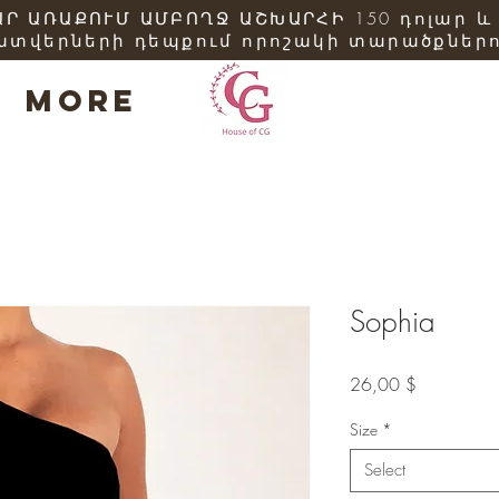
Ր ԱՌԱՔՈՒՄ ԱՄԲՈՂՋ ԱՇԽԱՐՀԻ 150 դոլար և
ատվերների դեպքում որոշակի տարածքներո
More
Sophia
Price
26,00 $
Size
*
Select