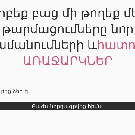
րբեք բաց մի թողեք մ
թարմացումները նոր
ամանումների և
հատո
ԱՌԱՋԱՐԿՆԵՐ
Բաժանորդագրվեք հիմա