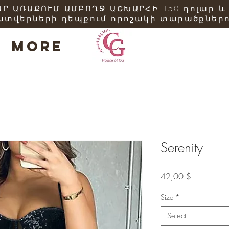
Ր ԱՌԱՔՈՒՄ ԱՄԲՈՂՋ ԱՇԽԱՐՀԻ 150 դոլար և
ատվերների դեպքում որոշակի տարածքներո
More
Serenity
Price
42,00 $
Size
*
Select