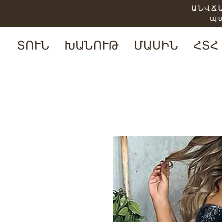
ԱՆՎՃԱ
պ
ՏՈՒՆ
ԽԱՆՈՒԹ
ՄԱՍԻՆ
ՀՏՀ