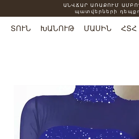
ԱՆՎՃԱՐ ԱՌԱՔՈՒՄ ԱՄԲՈՂ
պատվերների դեպքո
ՏՈՒՆ
ԽԱՆՈՒԹ
ՄԱՍԻՆ
ՀՏՀ