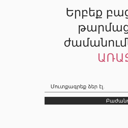
Երբեք բաց
թարմաց
ժամանում
ԱՌԱ
Բաժանո