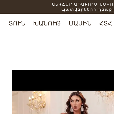
ԱՆՎՃԱՐ ԱՌԱՔՈՒՄ ԱՄԲՈՂ
պատվերների դեպքո
ՏՈՒՆ
ԽԱՆՈՒԹ
ՄԱՍԻՆ
ՀՏՀ