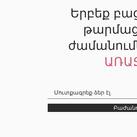
Երբեք բաց
թարմաց
ժամանում
ԱՌԱ
Բաժանո