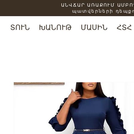
ԱՆՎՃԱՐ ԱՌԱՔՈՒՄ ԱՄԲՈՂ
պատվերների դեպքո
ՏՈՒՆ
ԽԱՆՈՒԹ
ՄԱՍԻՆ
ՀՏՀ