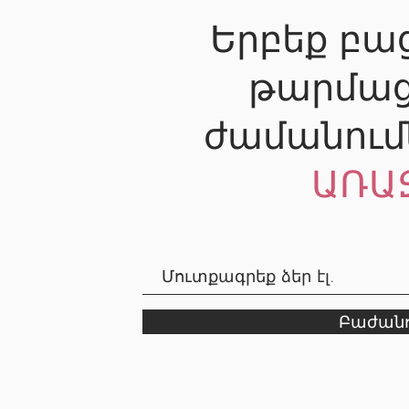
Երբեք բաց
թարմաց
ժամանում
ԱՌԱ
Բաժանո