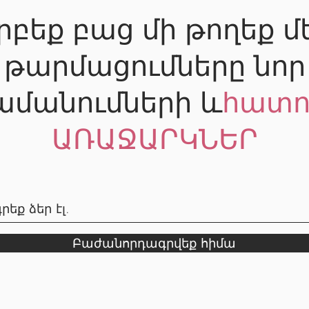
րբեք բաց մի թողեք մ
թարմացումները նոր
ամանումների և
հատո
ԱՌԱՋԱՐԿՆԵՐ
Բաժանորդագրվեք հիմա