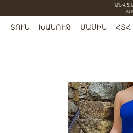
ԱՆՎՃԱ
պ
ՏՈՒՆ
ԽԱՆՈՒԹ
ՄԱՍԻՆ
ՀՏՀ