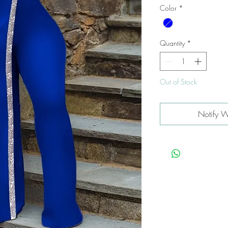
Color
*
Quantity
*
Out of Stock
Notify W