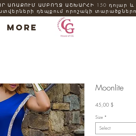
Ր ԱՌԱՔՈՒՄ ԱՄԲՈՂՋ ԱՇԽԱՐՀԻ 150 դոլար և
ատվերների դեպքում որոշակի տարածքներո
More
Moonlite
Price
45,00 $
Size
*
Select