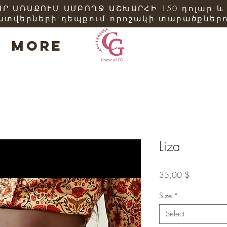
Ր ԱՌԱՔՈՒՄ ԱՄԲՈՂՋ ԱՇԽԱՐՀԻ 150 դոլար և
ատվերների դեպքում որոշակի տարածքներո
More
Liza
Price
35,00 $
Size
*
Select