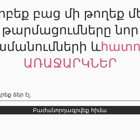
րբեք բաց մի թողեք մ
թարմացումները նոր
ամանումների և
հատո
ԱՌԱՋԱՐԿՆԵՐ
Բաժանորդագրվեք հիմա