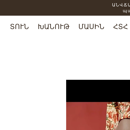
ԱՆՎՃԱ
պ
ՏՈՒՆ
ԽԱՆՈՒԹ
ՄԱՍԻՆ
ՀՏՀ