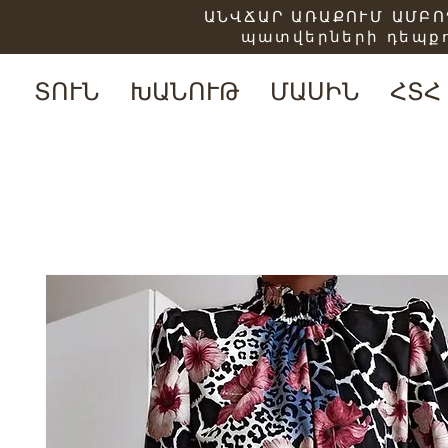
ԱՆՎՃԱՐ ԱՌԱՔՈՒՄ ԱՄԲՈՂ
պատվերների դեպքո
ՏՈՒՆ
ԽԱՆՈՒԹ
ՄԱՍԻՆ
ՀՏՀ