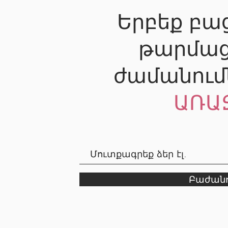
Երբեք բաց
թարմաց
ժամանում
ԱՌԱ
Բաժանո