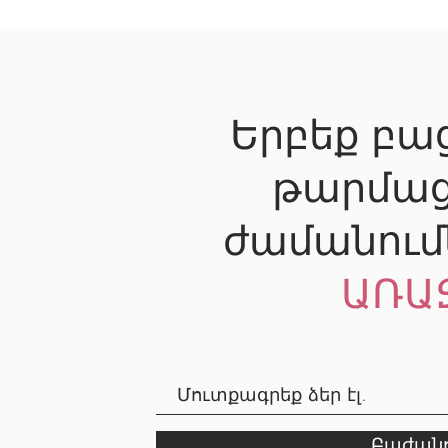
Երբեք բաց
թարմաց
ժամանում
ԱՌԱ
Բաժանո