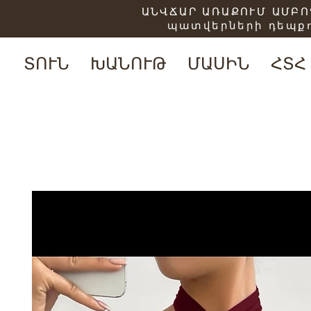
ԱՆՎՃԱՐ ԱՌԱՔՈՒՄ ԱՄԲՈՂ
պատվերների դեպքո
ՏՈՒՆ
ԽԱՆՈՒԹ
ՄԱՍԻՆ
ՀՏՀ