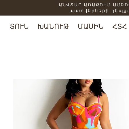
ԱՆՎՃԱՐ ԱՌԱՔՈՒՄ ԱՄԲՈՂ
պատվերների դեպքո
ՏՈՒՆ
ԽԱՆՈՒԹ
ՄԱՍԻՆ
ՀՏՀ