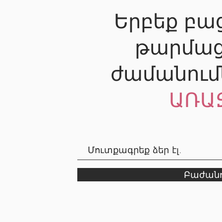
Երբեք բաց
թարմաց
ժամանում
ԱՌԱ
Բաժանո