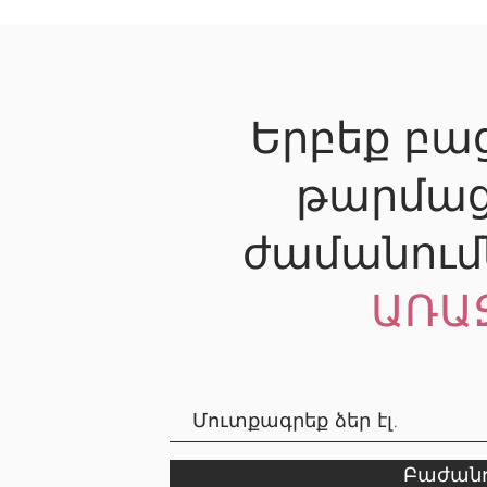
Երբեք բաց
թարմաց
ժամանում
ԱՌԱ
Բաժանո