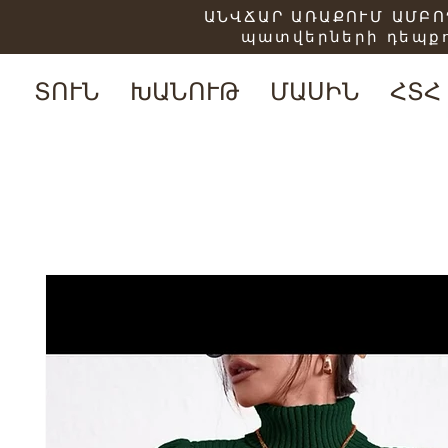
ԱՆՎՃԱՐ ԱՌԱՔՈՒՄ ԱՄԲՈՂ
պատվերների դեպքո
ՏՈՒՆ
ԽԱՆՈՒԹ
ՄԱՍԻՆ
ՀՏՀ