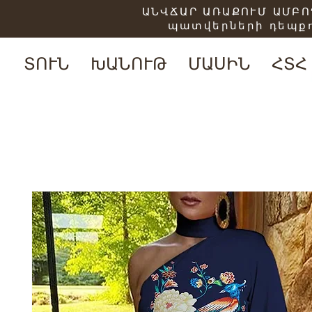
ԱՆՎՃԱՐ ԱՌԱՔՈՒՄ ԱՄԲՈՂ
պատվերների դեպքո
ՏՈՒՆ
ԽԱՆՈՒԹ
ՄԱՍԻՆ
ՀՏՀ