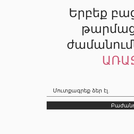
Երբեք բաց
թարմաց
ժամանում
ԱՌԱ
Բաժանո