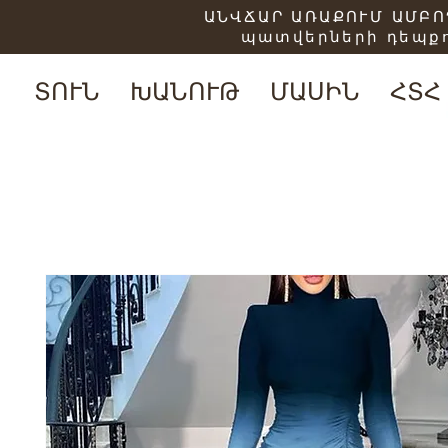
ԱՆՎՃԱՐ ԱՌԱՔՈՒՄ ԱՄԲՈՂ
պատվերների դեպքո
ՏՈՒՆ
ԽԱՆՈՒԹ
ՄԱՍԻՆ
ՀՏՀ