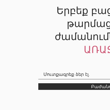
Երբեք բաց
թարմաց
ժամանում
ԱՌԱ
Բաժանո