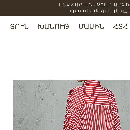
ԱՆՎՃԱՐ ԱՌԱՔՈՒՄ ԱՄԲՈՂ
պատվերների դեպքո
ՏՈՒՆ
ԽԱՆՈՒԹ
ՄԱՍԻՆ
ՀՏՀ