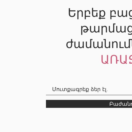
Երբեք բաց
թարմաց
ժամանում
ԱՌԱ
Բաժանո