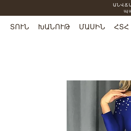
ԱՆՎՃԱ
պ
ՏՈՒՆ
ԽԱՆՈՒԹ
ՄԱՍԻՆ
ՀՏՀ