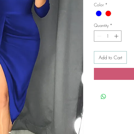
Color
*
Quantity
*
Add to Cart