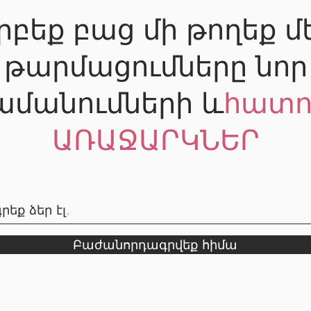
րբեք բաց մի թողեք մ
թարմացումները նոր
ամանումների և
հատո
ԱՌԱՋԱՐԿՆԵՐ
Բաժանորդագրվեք հիմա