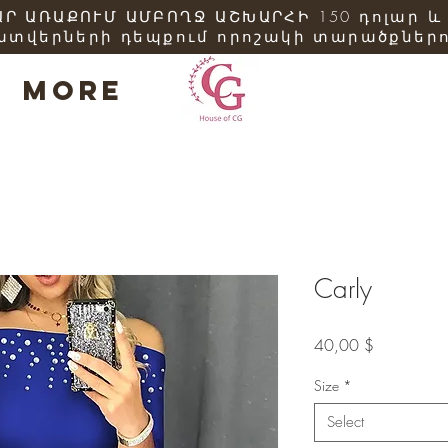
Ր ԱՌԱՔՈՒՄ ԱՄԲՈՂՋ ԱՇԽԱՐՀԻ 150 դոլար և
ատվերների դեպքում որոշակի տարածքներո
More
Carly
Price
40,00 $
Size
*
Select