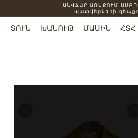
ԱՆՎՃԱՐ ԱՌԱՔՈՒՄ ԱՄԲՈՂ
պատվերների դեպքո
ՏՈՒՆ
ԽԱՆՈՒԹ
ՄԱՍԻՆ
ՀՏՀ