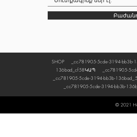
Բաժանո
SHOP
_cc781905-5cde-3194-bb3b-1
136bad_cf58
ԿԱՊ
_cc781905-5cde-
_cc781905-5cde-3194-bb3b-136bad_5
_cc781905-5cde-3194-bb3b-136
© 2021 H