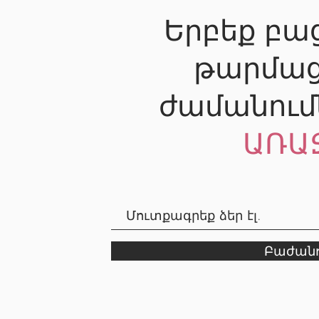
Երբեք բաց
թարմաց
ժամանում
ԱՌԱ
Բաժանո