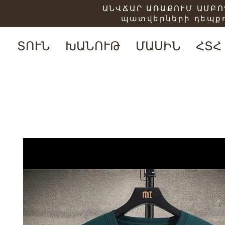
ԱՆՎՃԱՐ ԱՌԱՔՈՒՄ ԱՄԲՈՂ
պատվերների դեպքո
ՏՈՒՆ
ԽԱՆՈՒԹ
ՄԱՍԻՆ
ՀՏՀ