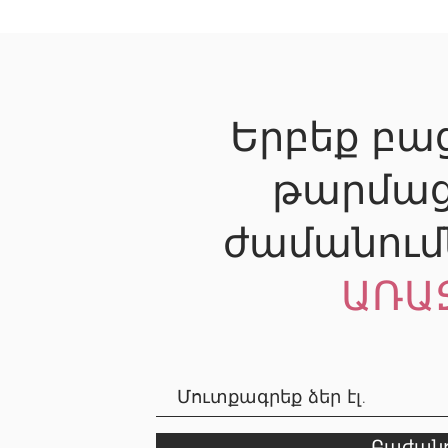
Երբեք բաց
թարմաց
ժամանում
ԱՌԱ
Բաժանո