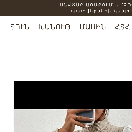
ԱՆՎՃԱՐ ԱՌԱՔՈՒՄ ԱՄԲՈՂ
պատվերների դեպքո
ՏՈՒՆ
ԽԱՆՈՒԹ
ՄԱՍԻՆ
ՀՏՀ