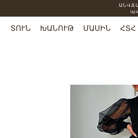
ԱՆՎՃԱ
պ
ՏՈՒՆ
ԽԱՆՈՒԹ
ՄԱՍԻՆ
ՀՏՀ