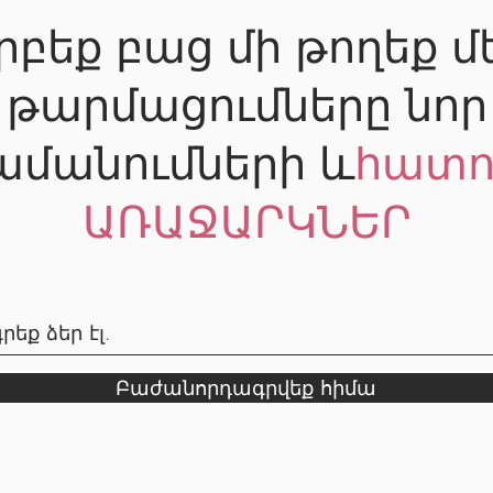
րբեք բաց մի թողեք մ
թարմացումները նոր
ամանումների և
հատո
ԱՌԱՋԱՐԿՆԵՐ
Բաժանորդագրվեք հիմա