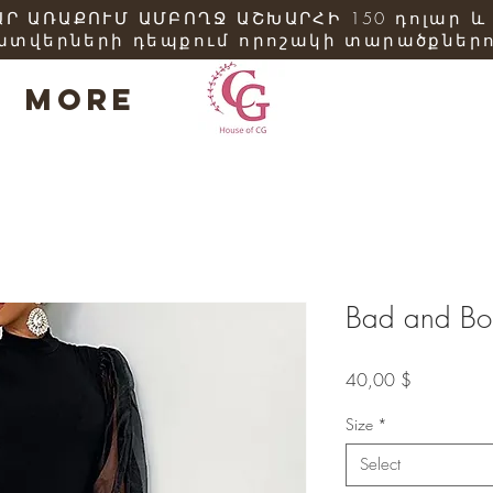
Ր ԱՌԱՔՈՒՄ ԱՄԲՈՂՋ ԱՇԽԱՐՀԻ 150 դոլար և
ատվերների դեպքում որոշակի տարածքներո
More
Bad and Bo
Price
40,00 $
Size
*
Select