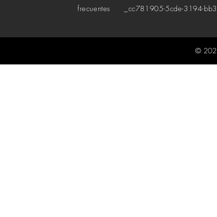
frecuentes
_cc781905-5cde-3194-bb3
© 202