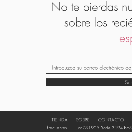
No te pierdas nu
sobre los reci
es
Su
TIENDA
SOBRE
CONTACTO
_c
frecuentes
_cc781905-5cde-3194-bb3