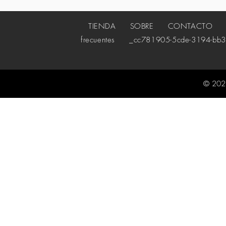
TIENDA
SOBRE
CONTACTO
_c
frecuentes
_cc781905-5cde-3194-bb3
© 202