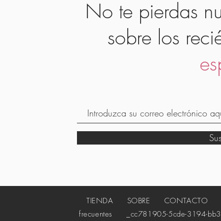
No te pierdas nu
sobre los reci
es
Su
TIENDA
SOBRE
CONTACTO
_c
frecuentes
_cc781905-5cde-3194-bb3