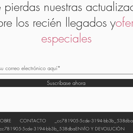
 pierdas nuestras actualiza
bre los recién llegados y
ofe
especiales
Suscríbase ahora
SOBRE
CONTACTO
_cc781905-5cde-3194-bb3b_538dba
81905-5cde-3194-bb3b_538dba
ENVÍO Y DEVOLUCIÓN