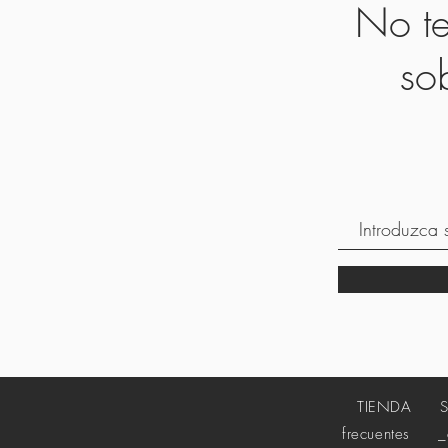
No te
so
TIENDA
frecuentes
_cc7