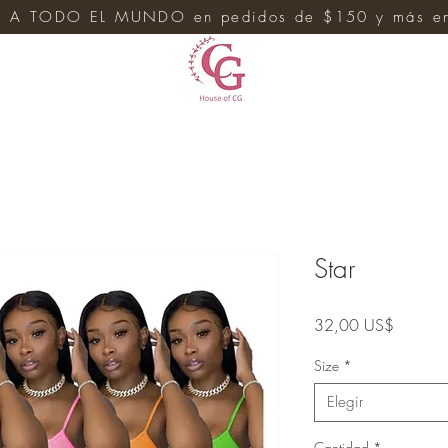
 A TODO EL MUNDO en pedidos de $150 y más en 
e
Star
Precio
32,00 US$
Size
*
Elegir
Cantidad
*