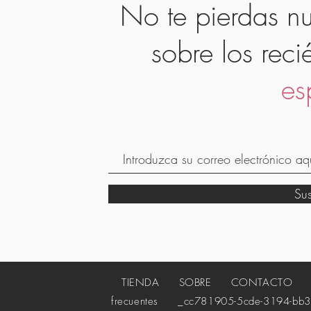
No te pierdas nu
sobre los reci
es
Su
TIENDA
SOBRE
CONTACTO
_c
frecuentes
_cc781905-5cde-3194-bb3