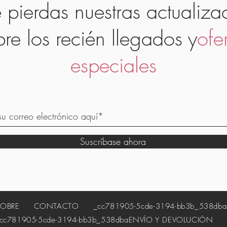
 pierdas nuestras actualiza
bre los recién llegados y
ofe
especiales
Suscríbase ahora
SOBRE
CONTACTO
_cc781905-5cde-3194-bb3b_538dba
81905-5cde-3194-bb3b_538dba
ENVÍO Y DEVOLUCIÓN