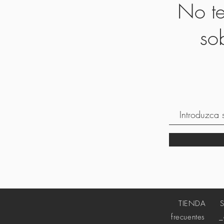
No te
so
TIENDA
frecuentes
_cc7