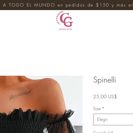
 A TODO EL MUNDO en pedidos de $150 y más en 
e
Spinelli
Precio
25,00 US$
Size
*
Elegir
Cantidad
*