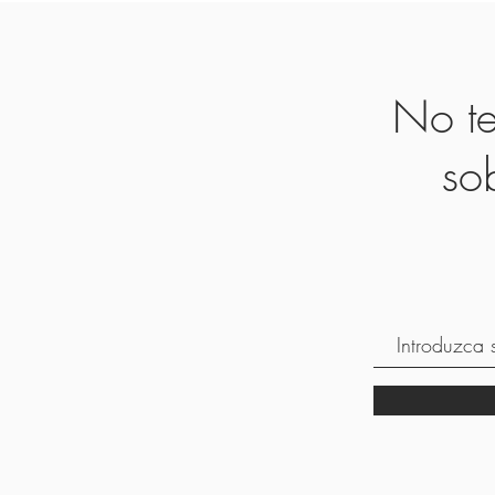
No te
so