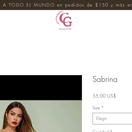
 A TODO EL MUNDO en pedidos de $150 y más en 
e
Sabrina
Precio
55,00 US$
Size
*
Elegir
Cantidad
*