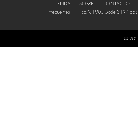
TIENDA
SOBRE
CONTACTO
_c
frecuentes
_cc781905-5cde-3194-bb3
© 202