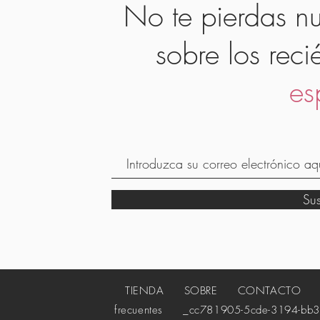
No te pierdas nu
sobre los reci
es
Su
TIENDA
SOBRE
CONTACTO
_c
frecuentes
_cc781905-5cde-3194-bb3