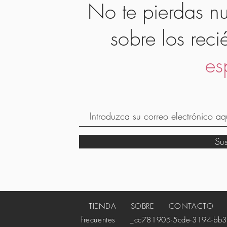
No te pierdas nu
sobre los reci
es
Su
TIENDA
SOBRE
CONTACTO
_c
frecuentes
_cc781905-5cde-3194-bb3