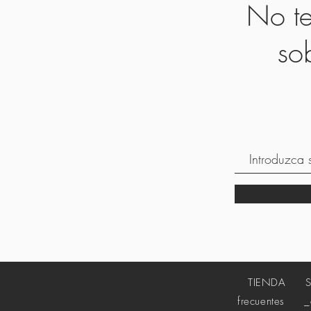
No te
so
TIENDA
frecuentes
_cc7