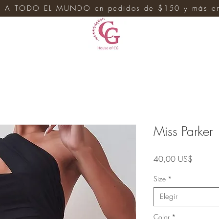
 A TODO EL MUNDO en pedidos de $150 y más en 
e
Miss Parker
Precio
40,00 US$
Size
*
Elegir
Color
*