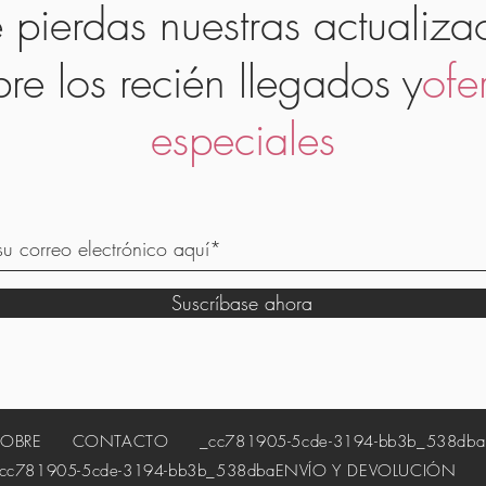
 pierdas nuestras actualiza
bre los recién llegados y
ofe
especiales
Suscríbase ahora
SOBRE
CONTACTO
_cc781905-5cde-3194-bb3b_538dba
81905-5cde-3194-bb3b_538dba
ENVÍO Y DEVOLUCIÓN