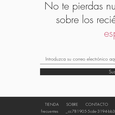
No te pierdas nu
sobre los reci
es
Su
TIENDA
SOBRE
CONTACTO
_c
frecuentes
_cc781905-5cde-3194-bb3